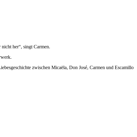
 nicht her“, singt Carmen.
rwerk.
e Liebesgeschichte zwischen Micaëla, Don José, Carmen und Escamillo