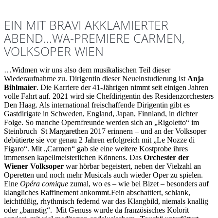
EIN MIT BRAVI AKKLAMIERTER
ABEND…WA-PREMIERE CARMEN,
VOLKSOPER WIEN
…Widmen wir uns also dem musikalischen Teil dieser
Wiederaufnahme zu. Dirigentin dieser Neueinstudierung ist
Anja
Bihlmaier
. Die Karriere der 41-Jährigen nimmt seit einigen Jahren
volle Fahrt auf. 2021 wird sie Chefdirigentin des Residenzorchesters
Den Haag. Als international freischaffende Dirigentin gibt es
Gastdirigate in Schweden, England, Japan, Finnland, in dichter
Folge. So manche Opernfreunde werden sich an „Rigoletto“ im
Steinbruch St Margarethen 2017 erinnern – und an der Volksoper
debütierte sie vor genau 2 Jahren erfolgreich mit „Le Nozze di
Figaro“. Mit „Carmen“ gab sie eine weitere Kostprobe ihres
immensen kapellmeisterlichen Könnens. Das
Orchester der
Wiener Volksoper
war hörbar begeistert, neben der Vielzahl an
Operetten und noch mehr Musicals auch wieder Oper zu spielen.
Eine
Opéra comique
zumal, wo es – wie bei Bizet – besonders auf
klangliches Raffinement ankommt.Fein abschattiert, schlank,
leichtfüßig, rhythmisch federnd war das Klangbild, niemals knallig
oder „bamstig“. Mit Genuss wurde da französisches Kolorit